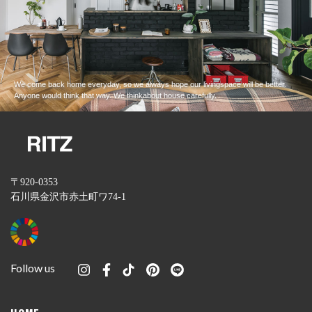
We come back home everyday, so we always hope our living
space will be better.
Anyone would think that way. We think
about house carefully.
〒920-0353
石川県金沢市赤土町ワ74-1
Follow us